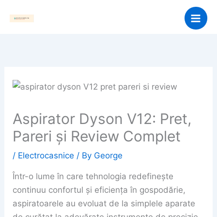
Skip
to
content
Aspirator Dyson V12: Pret,
Pareri și Review Complet
/
Electrocasnice
/ By
George
Într-o lume în care tehnologia redefinește
continuu confortul și eficiența în gospodărie,
aspiratoarele au evoluat de la simplele aparate
de curățat la adevărate instrumente de precizie