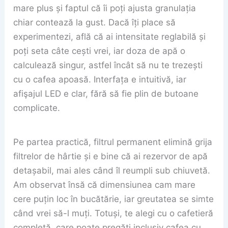
mare plus și faptul că îi poți ajusta granulația
chiar contează la gust. Dacă îți place să
experimentezi, află că ai intensitate reglabilă și
poți seta câte cești vrei, iar doza de apă o
calculează singur, astfel încât să nu te trezești
cu o cafea apoasă. Interfața e intuitivă, iar
afişajul LED e clar, fără să fie plin de butoane
complicate.
Pe partea practică, filtrul permanent elimină grija
filtrelor de hârtie și e bine că ai rezervor de apă
detașabil, mai ales când îl reumpli sub chiuvetă.
Am observat însă că dimensiunea cam mare
cere puțin loc în bucătărie, iar greutatea se simte
când vrei să-l muți. Totuși, te alegi cu o cafetieră
completă, care poate pregăti inclusiv cafea cu