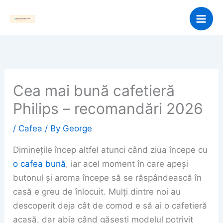
Skip
to
content
Cea mai bună cafetieră
Philips – recomandări 2026
/
Cafea
/ By
George
Diminețile încep altfel atunci când ziua începe cu
o cafea bună
, iar acel moment în care apeși
butonul și aroma începe să se răspândească în
casă e greu de înlocuit. Mulți dintre noi au
descoperit deja cât de comod e să ai o cafetieră
acasă, dar abia când găsești modelul potrivit