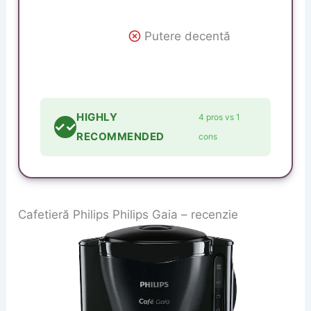
Putere decentă
HIGHLY
4 pros vs 1
✓✓
RECOMMENDED
cons
Cafetieră Philips Philips Gaia – recenzie