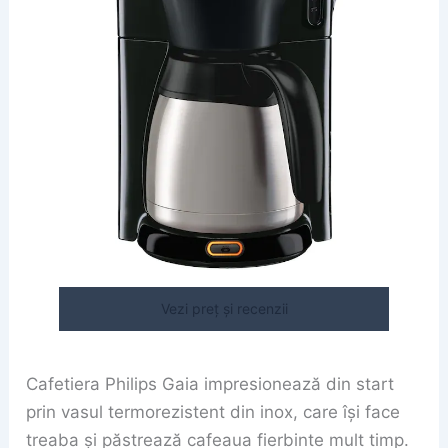
Vezi preț și recenzii
Cafetiera Philips Gaia impresionează din start
prin vasul termorezistent din inox, care își face
treaba și păstrează cafeaua fierbinte mult timp.