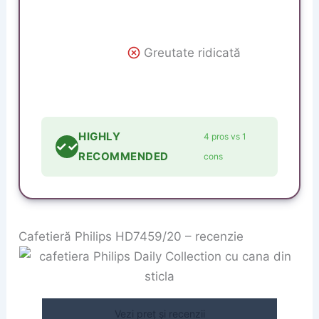
Greutate ridicată
HIGHLY
4 pros vs 1
✓✓
RECOMMENDED
cons
Cafetieră Philips HD7459/20 – recenzie
Vezi preț și recenzii