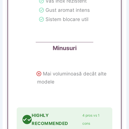
Vas inox rezistent
Gust aromat intens
Sistem blocare util
Minusuri
Mai voluminoasă decât alte
modele
HIGHLY
4 pros vs 1
✓✓
RECOMMENDED
cons