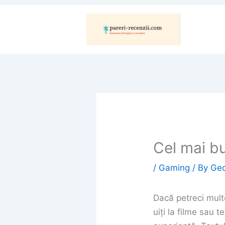
Skip
to
content
Cel mai b
/
Gaming
/ By
Ge
Dacă petreci multe
uiți la filme sau 