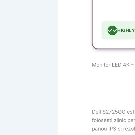
✓✓
HIGHL
Monitor LED 4K 
Dell S2725QC este
folosești zilnic 
panou IPS și rezol