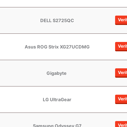
Veri
DELL S2725QC
Veri
Asus ROG Strix XG27UCDMG
Veri
Gigabyte
Veri
LG UltraGear
Veri
Samsung Odyssey G7