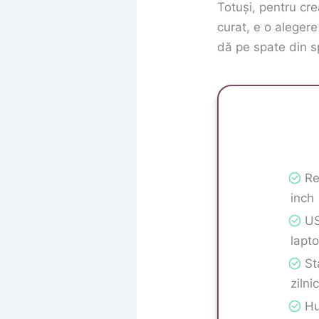
Totuși, pentru cre
curat, e o alegere
dă pe spate din s
Re
inch
US
lapt
St
zilni
Hu