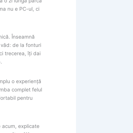
pă o zi lungă parcă
ma nu e PC-ul, ci
hnică. Înseamnă
 văd: de la fonturi
i trecerea, îți dai
.
simplu o experiență
imba complet felul
fortabil pentru
e acum, explicate