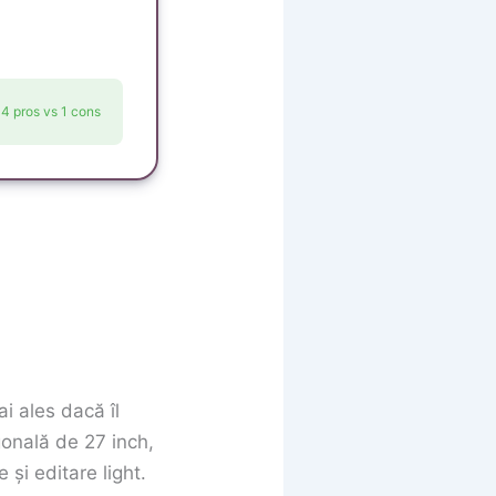
4 pros vs 1 cons
i ales dacă îl
gonală de 27 inch,
 și editare light.