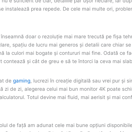
 nu e suficient de clar, detaliile par ușor neclare, iar du
se instalează prea repede. De cele mai multe ori, proble
înseamnă doar o rezoluție mai mare trecută pe fișa te
lare, spațiu de lucru mai generos și detalii care chiar se
nă la culori mai bogate și contururi mai fine. Odată ce fac
 contează și cât de greu e să te întorci la ceva mai slab
nat de
gaming
, lucrezi în creație digitală sau vrei pur și 
tă zi de zi, alegerea celui mai bun monitor 4K poate sch
calculatorul. Totul devine mai fluid, mai aerisit și mai con
colul de față am adunat cele mai bune opțiuni disponibil