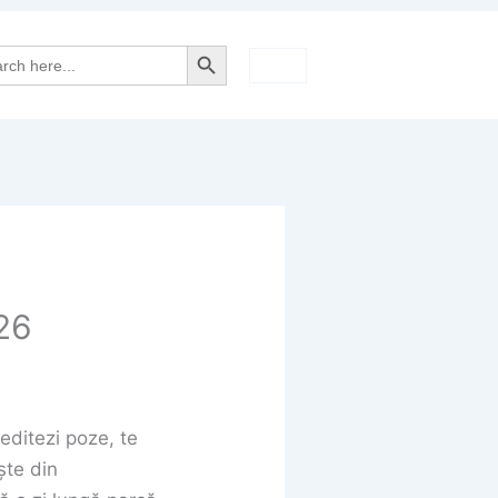
Search Button
rch
26
 editezi poze, te
ște din