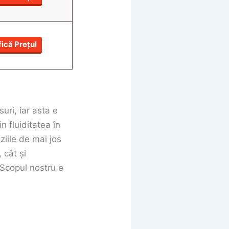
fică Prețul
uri, iar asta e
n fluiditatea în
ziile de mai jos
 cât și
. Scopul nostru e