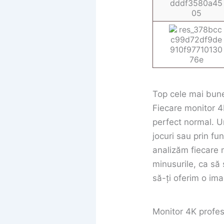
Top cele mai bun
Fiecare monitor 4K
perfect normal. Un
jocuri sau prin fu
analizăm fiecare m
minusurile, ca să 
să-ți oferim o ima
Monitor 4K profe