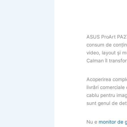
ASUS ProArt PA27
consum de conținu
video, layout și m
Calman îl transfo
Acoperirea compl
livrări comercial
cablu pentru imagi
sunt genul de deta
Nu e
monitor de 