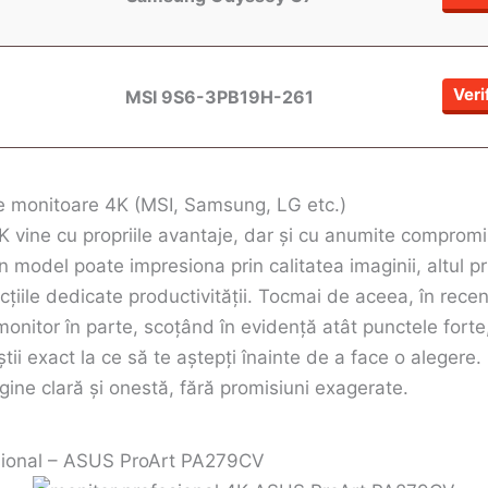
Veri
MSI 9S6-3PB19H-261
e monitoare 4K (MSI, Samsung, LG etc.)
 vine cu propriile avantaje, dar și cu anumite compromis
 model poate impresiona prin calitatea imaginii, altul pri
ncțiile dedicate productivității. Tocmai de aceea, în recen
onitor în parte, scoțând în evidență atât punctele forte,
știi exact la ce să te aștepți înainte de a face o alegere
gine clară și onestă, fără promisiuni exagerate.
sional – ASUS ProArt PA279CV