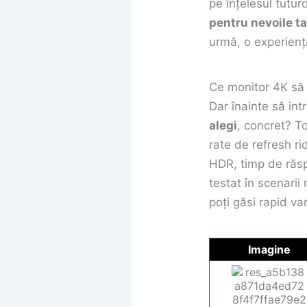
pe înțelesul tutur
pentru nevoile ta
urmă, o experienț
Ce monitor 4K să 
Dar înainte să int
alegi
, concret? T
rate de refresh r
HDR, timp de răsp
testat în scenarii
poți găsi rapid va
Imagine