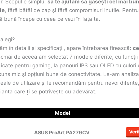
or. Scopul e simplu:
să te ajutăm să găsești cel mai bu
le
, fără bătăi de cap și fără compromisuri inutile. Pentru
ă bună începe cu ceea ce vezi în fața ta.
alegi?
răm în detalii și specificații, apare întrebarea firească:
ce
ocmai de aceea am selectat 7 modele diferite, cu funcții 
idicate pentru gaming, la panouri IPS sau OLED cu culori
uns mic și opțiuni bune de conectivitate. Le-am analiza
 reale de utilizare și le recomandăm pentru nevoi diferite,
rianta care ți se potrivește cu adevărat.
Model
Veri
ASUS ProArt PA279CV