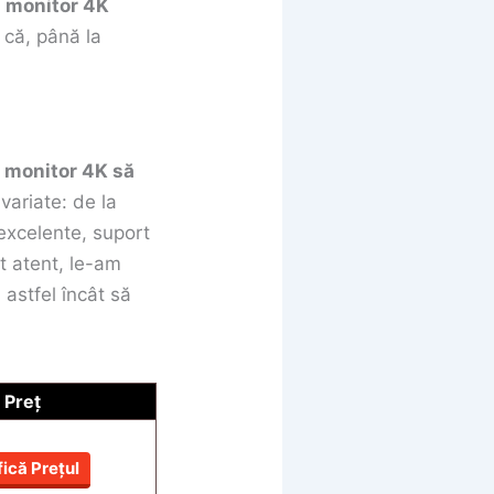
n monitor 4K
 că, până la
 monitor 4K să
variate: de la
 excelente, suport
t atent, le-am
 astfel încât să
Preț
fică Prețul