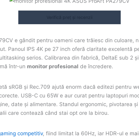
Verifică preț și recenzii
9CV e gândit pentru oameni care trăiesc din culoare, n
t. Panoul IPS 4K pe 27 inch oferă claritate excelentă pe
ultitasking serios. Calibrarea din fabrică, DeltaE sub 2 și
rmă într-un
monitor profesional
de încredere.
etă sRGB și Rec.709 ajută enorm dacă editezi pentru 
e corecte. USB-C cu 65W e aur curat pentru laptopuri mo
ne, date și alimentare. Standul ergonomic, pivotarea și 
lii care contează când stai opt ore la birou.
gaming competitiv
, fiind limitat la 60Hz, iar HDR-ul e m