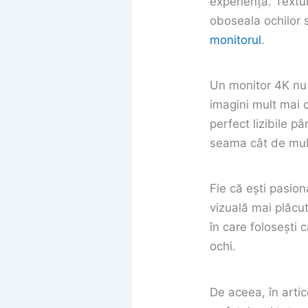
experiență. Textul
oboseala ochilor 
monitorul
.
Un monitor 4K nu 
imagini mult mai c
perfect lizibile pâ
seama cât de mult
Fie că ești pasio
vizuală mai plăcu
în care folosești 
ochi.
De aceea, în arti