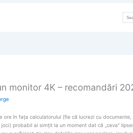
Sea
for:
un monitor 4K – recomandări 20
orge
 ore în fața calculatorului (fie că lucrezi cu documente,
te joci) probabil ai simțit la un moment dat că „ceva” lipse