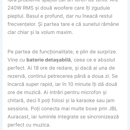
240W RMS și două woofere care îți zguduie
pieptul. Basul e profund, dar nu îneacă restul
frecvențelor. Și partea tare e că sunetul rămâne
clar chiar și la volum maxim.
Pe partea de funcționalitate, e plin de surprize.
Vine cu
baterie detașabilă
, ceea ce e absolut
perfect. Ai 18 ore de redare, și dacă ai una de
rezervă, continui petrecerea până a doua zi. Se
încarcă super rapid, iar în 10 minute îți dă două
ore de muzică. Ai intrări pentru microfon și
chitară, deci îl poți folosi și la karaoke sau jam
sessions. Poți conecta mai multe boxe prin JBL
Auracast, iar luminile integrate se sincronizează
perfect cu muzica.