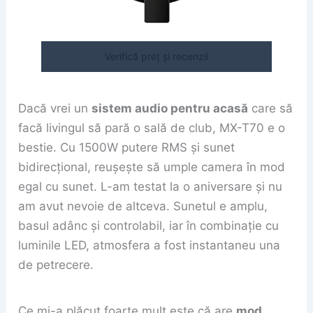
Verifică preț și recenzii
Dacă vrei un
sistem audio pentru acasă
care să
facă livingul să pară o sală de club, MX-T70 e o
bestie. Cu 1500W putere RMS și sunet
bidirecțional, reușește să umple camera în mod
egal cu sunet. L-am testat la o aniversare și nu
am avut nevoie de altceva. Sunetul e amplu,
basul adânc și controlabil, iar în combinație cu
luminile LED, atmosfera a fost instantaneu una
de petrecere.
Ce mi-a plăcut foarte mult este că are
mod