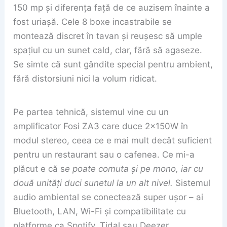
150 mp și diferența față de ce auzisem înainte a
fost uriașă. Cele 8 boxe incastrabile se
montează discret în tavan și reușesc să umple
spațiul cu un sunet cald, clar, fără să agaseze.
Se simte că sunt gândite special pentru ambient,
fără distorsiuni nici la volum ridicat.
Pe partea tehnică, sistemul vine cu un
amplificator Fosi ZA3 care duce 2x150W în
modul stereo, ceea ce e mai mult decât suficient
pentru un restaurant sau o cafenea. Ce mi-a
plăcut e că s
e poate comuta și pe mono, iar cu
două unități duci sunetul la un alt nivel.
Sistemul
audio ambiental se conectează super ușor – ai
Bluetooth, LAN, Wi-Fi și compatibilitate cu
platforme ca Spotify, Tidal sau Deezer.