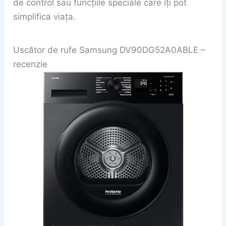
de control sau funcțiile speciale care îți pot
simplifica viața.
Uscător de rufe Samsung DV90DG52A0ABLE –
recenzie