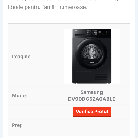
ideale pentru familii numeroase.
Samsung
DV90DG52A0ABLE
Verifică Prețul