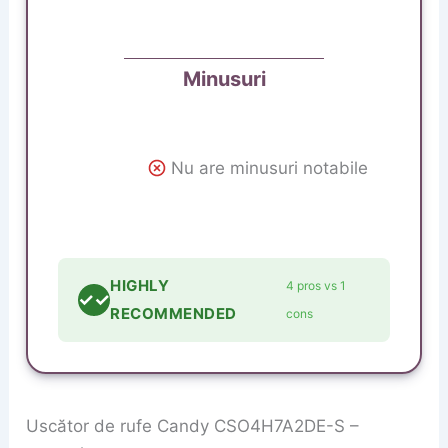
Minusuri
Nu are minusuri notabile
HIGHLY
4 pros vs 1
✓✓
RECOMMENDED
cons
Uscător de rufe Candy CSO4H7A2DE-S –