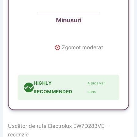
Minusuri
Zgomot moderat
HIGHLY
4 pros vs 1
✓✓
RECOMMENDED
cons
Uscător de rufe Electrolux EW7D283VE –
recenzie