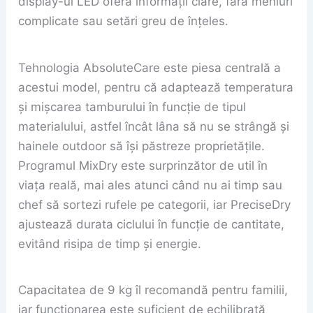
display-ul LED oferă informații clare, fără meniuri
complicate sau setări greu de înțeles.
Tehnologia AbsoluteCare este piesa centrală a
acestui model, pentru că adaptează temperatura
și mișcarea tamburului în funcție de tipul
materialului, astfel încât lâna să nu se strângă și
hainele outdoor să își păstreze proprietățile.
Programul MixDry este surprinzător de util în
viața reală, mai ales atunci când nu ai timp sau
chef să sortezi rufele pe categorii, iar PreciseDry
ajustează durata ciclului în funcție de cantitate,
evitând risipa de timp și energie.
Capacitatea de 9 kg îl recomandă pentru familii,
iar funcționarea este suficient de echilibrată