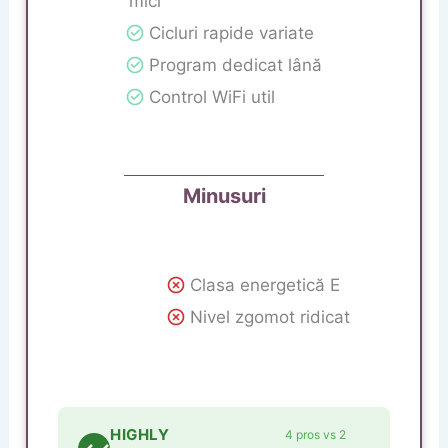
mici
Cicluri rapide variate
Program dedicat lână
Control WiFi util
Minusuri
Clasa energetică E
Nivel zgomot ridicat
HIGHLY
4 pros vs 2