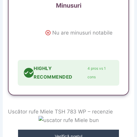
Minusuri
Nu are minusuri notabile
HIGHLY
4 pros vs 1
✓✓
RECOMMENDED
cons
Uscător rufe Miele TSH 783 WP – recenzie
Verifică prețul