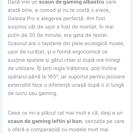
Dacă vrei un
scaun de gaming albastru
care
arată bine, e comod și nu te costă o avere,
Galaxia Pro e alegerea perfectă. Am fost
surprins cât de ușor a fost de montat. În mai
puțin de 30 de minute, era gata de testat.
Scaunul are o tapițerie din piele ecologică moale,
ușor de curățat, și o formă ergonomică ce
susține spatele și gâtul chiar și după ore întregi
de utilizare. Îți poți regla înălțimea, poți înclina
spătarul până la 165°, iar suportul pentru picioare
extensibil face o diferență uriașă după o zi lungă
de lucru sau gaming.
Ceea ce mi-a plăcut cel mai mult e că, deși e un
scaun de gaming ieftin și bun
, senzația pe care
o oferă e comparabilă cu modele mult mai