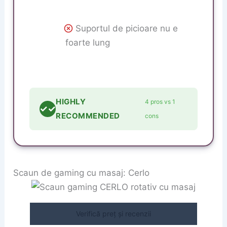
Suportul de picioare nu e
foarte lung
HIGHLY
4 pros vs 1
✓✓
RECOMMENDED
cons
Scaun de gaming cu masaj: Cerlo
Verifică preț și recenzii