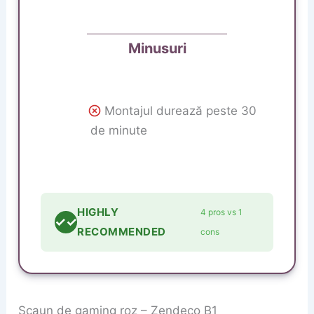
Minusuri
Montajul durează peste 30
de minute
HIGHLY
4 pros vs 1
✓✓
RECOMMENDED
cons
Scaun de gaming roz – Zendeco B1