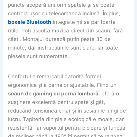
puncte acoperă uniform spatele și se poate
controla ușor cu telecomanda inclusă. În plus,
boxele Bluetooth
integrate mi se par foarte
utile. Poți asculta muzică direct din scaun, fără
căști. Montajul durează puțin peste 30 de
minute, dar instrucțiunile sunt clare, iar toate
piesele sunt numerotate.
Confortul e remarcabil datorită formei
ergonomice și a pernelor ajustabile. Fiind un
scaun de gaming cu pernă lombară
, oferă o
susținere excelentă pentru spate și gât,
reducând tensiunea chiar și în sesiunile lungi de
lucru. Tapiteria din piele ecologică e moale, dar
rezistentă, iar suportul pentru picioare și funcția
de recliner până la 180° îți permit să te relaxezi