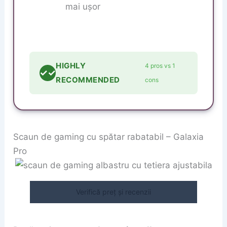
mai ușor
HIGHLY
4 pros vs 1
✓✓
RECOMMENDED
cons
Scaun de gaming cu spătar rabatabil – Galaxia
Pro
Verifică preț și recenzii