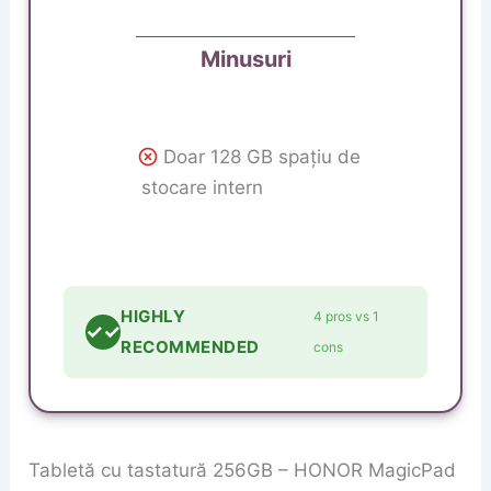
Minusuri
Doar 128 GB spațiu de
stocare intern
HIGHLY
4 pros vs 1
✓✓
RECOMMENDED
cons
Tabletă cu tastatură 256GB – HONOR MagicPad