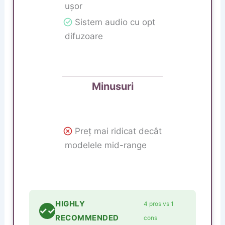
ușor
Sistem audio cu opt
difuzoare
Minusuri
Preț mai ridicat decât
modelele mid-range
HIGHLY
4 pros vs 1
✓✓
RECOMMENDED
cons