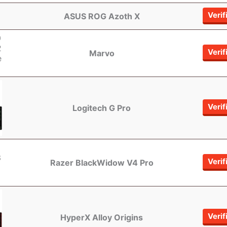
Verif
ASUS ROG Azoth X
Verif
Marvo
Verif
Logitech G Pro
Verif
Razer BlackWidow V4 Pro
Verif
HyperX Alloy Origins