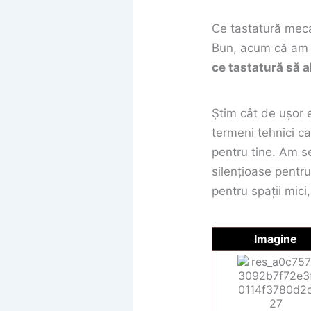
Ce tastatură meca
Bun, acum că am s
ce tastatură să a
Știm cât de ușor e 
termeni tehnici c
pentru tine. Am s
silențioase pentr
pentru spații mici
Imagine