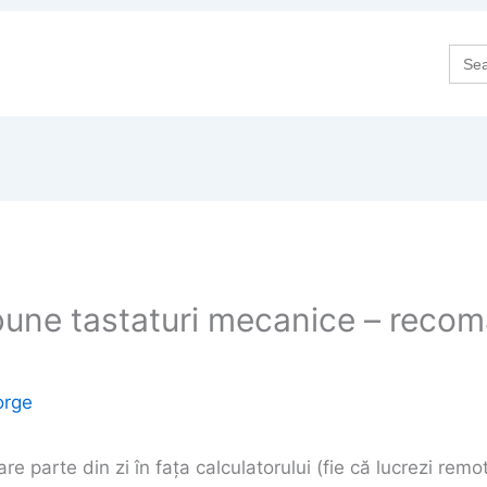
Sea
for:
bune tastaturi mecanice – recom
orge
re parte din zi în fața calculatorului (fie că lucrezi remo