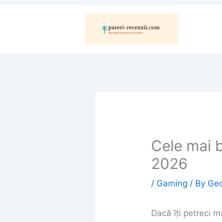
Skip
to
content
Cele mai 
2026
/
Gaming
/ By
Ge
Dacă îți petreci ma