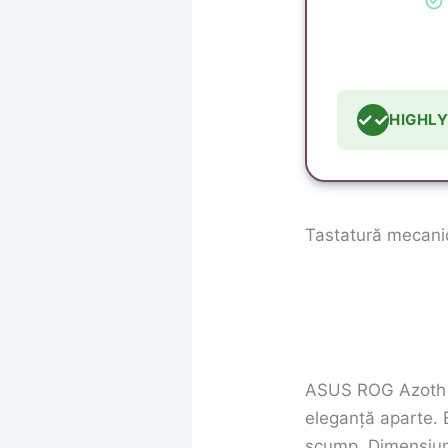
✓✓
HIGHL
Tastatură mecan
ASUS ROG Azoth X 
eleganță aparte.
scump. Dimensiune