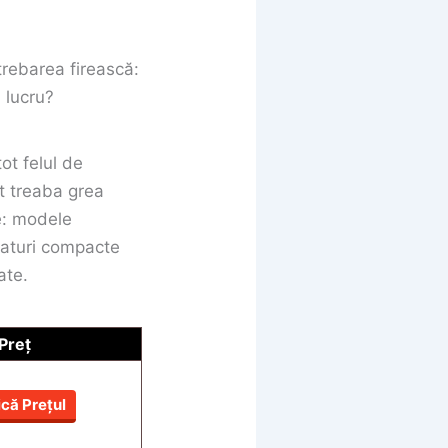
trebarea firească:
 lucru?
tot felul de
t treaba grea
e: modele
taturi compacte
ate.
Preț
ică Prețul