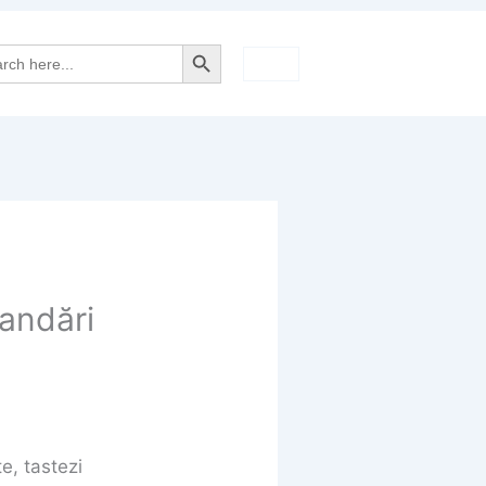
Search Button
rch
andări
te, tastezi