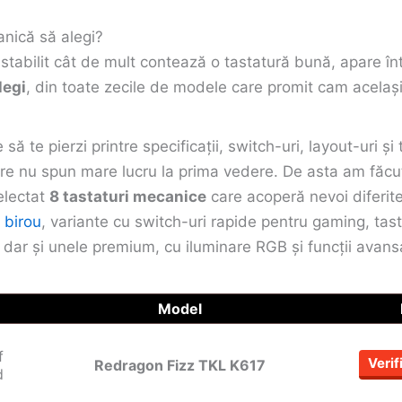
nică să alegi?
tabilit cât de mult contează o tastatură bună, apare în
legi
, din toate zecile de modele care promit cam același
să te pierzi printre specificații, switch-uri, layout-uri și 
are nu spun mare lucru la prima vedere. De asta am făcu
electat
8 tastaturi mecanice
care acoperă nevoi diferit
u
birou
, variante cu switch-uri rapide pentru gaming, tas
, dar și unele premium, cu iluminare RGB și funcții avans
Model
Verif
Redragon Fizz TKL K617