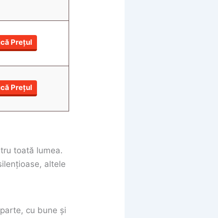
ică Prețul
ică Prețul
ntru toată lumea.
ilențioase, altele
 parte, cu bune și