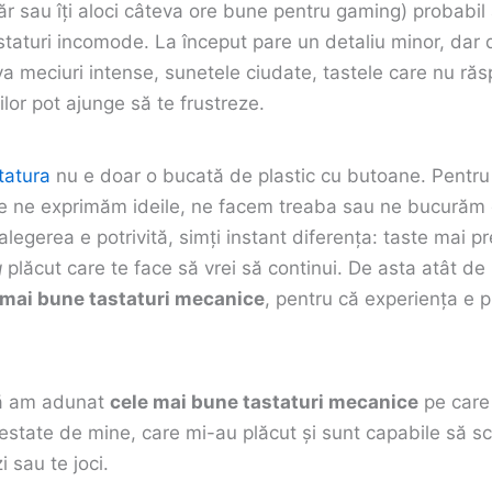
r sau îți aloci câteva ore bune pentru gaming) probabil a
astaturi incomode. La început pare un detaliu minor, dar
va meciuri intense, sunetele ciudate, tastele care nu ră
lor pot ajunge să te frustreze.
tatura
nu e doar o bucată de plastic cu butoane. Pentru m
re ne exprimăm ideile, ne facem treaba sau ne bucurăm
alegerea e potrivită, simți instant diferența: taste mai p
g
plăcut care te face să vrei să continui. De asta atât de
 mai bune tastaturi mecanice
, pentru că experiența e pu
ață am adunat
cele mai bune tastaturi mecanice
pe care
estate de mine, care mi-au plăcut și sunt capabile să 
i sau te joci.