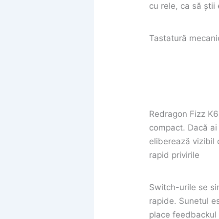
cu rele, ca să știi
Tastatură mecani
Redragon Fizz K617
compact. Dacă ai
eliberează vizibil
rapid privirile
Switch-urile se si
rapide. Sunetul e
place feedbackul 