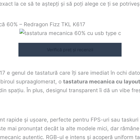
 exact la ce să te aștepți și să poți alege ce ți se potriv
că 60% – Redragon Fizz TKL K617
Verifică preț și recenzii
 e genul de tastatură care îți sare imediat în ochi dator
 biroul supraaglomerat, o
tastatura mecanica cu layou
 din spațiu. În plus, designul transparent îi dă un vibe fr
mt rapide și ușoare, perfecte pentru FPS-uri sau taskuri 
ste mai pronunțat decât la alte modele mici, dar rămâne 
mecanic autentic. RGB-ul e intens și acoperă uniform ta