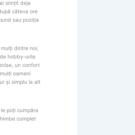
i simțit deja
 după câteva ore
spund sau poziția
ulți dintre noi,
 de hobby-urile
recise, un confort
 mulți oameni
r și simplu la alt
 le poți cumpăra
schimbe complet