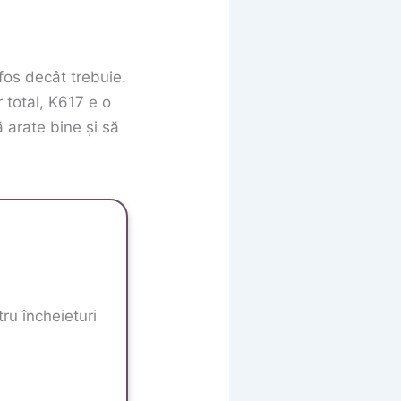
fos decât trebuie.
r total, K617 e o
ă arate bine și să
ru încheieturi