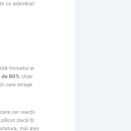
ește cu adevărat.
ită formatul ei
t de 60%
chiar
esh care atrage
care cer reacții
plăcut dacă îți
statura, mai ales