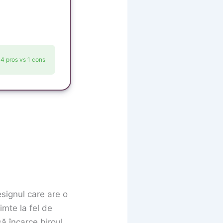
4 pros vs 1 cons
signul care are o
imte la fel de
ă încarce biroul