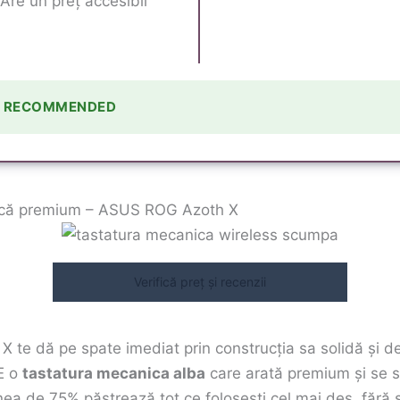
Are un preț accesibil
Y RECOMMENDED
ică premium – ASUS ROG Azoth X
Verifică preț și recenzii
te dă pe spate imediat prin construcția sa solidă și de
 E o
tastatura mecanica alba
care arată premium și se s
a de 75% păstrează tot ce folosești cel mai des, fără s