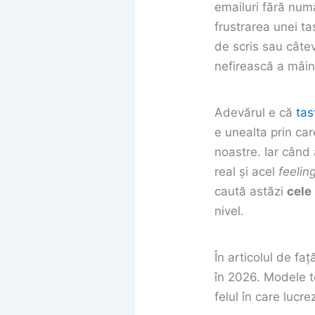
emailuri fără numă
frustrarea unei t
de scris sau câte
nefirească a mâini
Adevărul e că
tas
e unealta prin ca
noastre. Iar când 
real și acel
feelin
caută astăzi
cele
nivel.
În articolul de f
în 2026. Modele t
felul în care lucrez