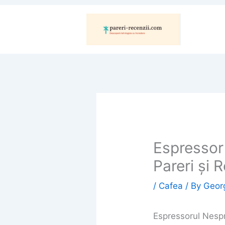
Skip
to
content
Espressor
Pareri și 
/
Cafea
/ By
Geor
Espressorul Nespr