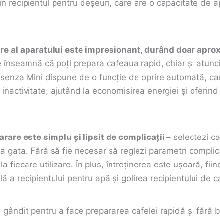
în recipientul pentru deșeuri, care are o capacitate de a
ire al aparatului este impresionant, durând doar apro
e înseamnă că poți prepara cafeaua rapid, chiar și atunc
ssenza Mini dispune de o funcție de oprire automată, ca
inactivitate, ajutând la economisirea energiei și oferind
rare este simplu și lipsit de complicații
– selectezi c
a gata. Fără să fie necesar să reglezi parametri complica
la fiecare utilizare. În plus, întreținerea este ușoară, fi
ă a recipientului pentru apă și golirea recipientului de 
 gândit pentru a face prepararea cafelei rapidă și fără b