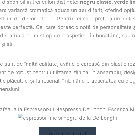
disponibil în trei culori distincte:
negru clasic, verde li
care variantă cromatică aduce un aer diferit, oferind opți
 stiluri de decor interior. Pentru cei care preferă un look 
este perfectă. Cei care doresc o notă de personalitate ș
de, aducând un strop de prospețime în bucătărie, sau r
i stil.
te sunt de înaltă calitate, având o carcasă din plastic re
cient de robust pentru utilizarea zilnică. În ansamblu, de
ic plăcut, ci și funcțional, îmbinând practicitatea cu ele
mensiuni.
afeaua la Espressor-ul Nespresso De’Longhi Essenza Mi
Vezi preț și recenzii