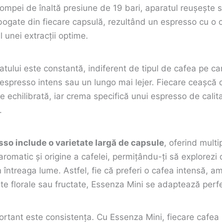
 pompei de înaltă presiune de 19 bari, aparatul reușește 
bogate din fiecare capsulă, rezultând un espresso cu o
l unei extracții optime.
ului este constantă, indiferent de tipul de cafea pe care 
espresso intens sau un lungo mai lejer. Fiecare ceașcă 
e echilibrată, iar crema specifică unui espresso de cali
.
so include o varietate largă de capsule
, oferind multi
l aromatic și origine a cafelei, permițându-ți să explorezi
n întreaga lume. Astfel, fie că preferi o cafea intensă, a
te florale sau fructate, Essenza Mini se adaptează perf
ortant este consistența. Cu Essenza Mini, fiecare cafea