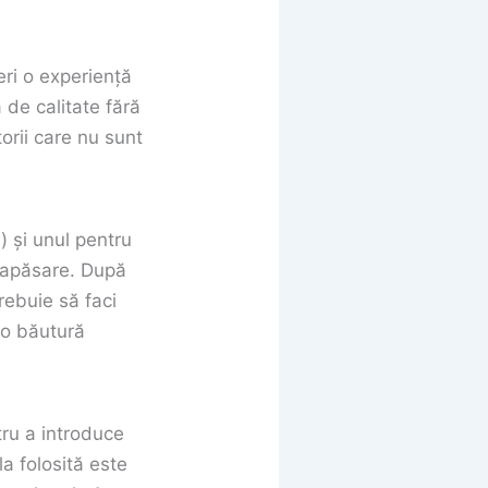
ri o experiență
 de calitate fără
torii care nu sunt
 și unul pentru
ă apăsare. După
rebuie să faci
ă o băutură
tru a introduce
a folosită este