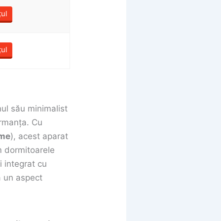
țul
țul
ul său minimalist
ormanța. Cu
ime
), acest aparat
um dormitoarele
 integrat cu
ră un aspect