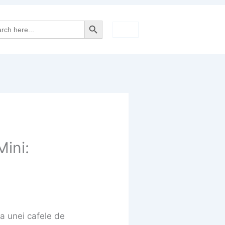
Search Button
rch
ini:
a unei cafele de