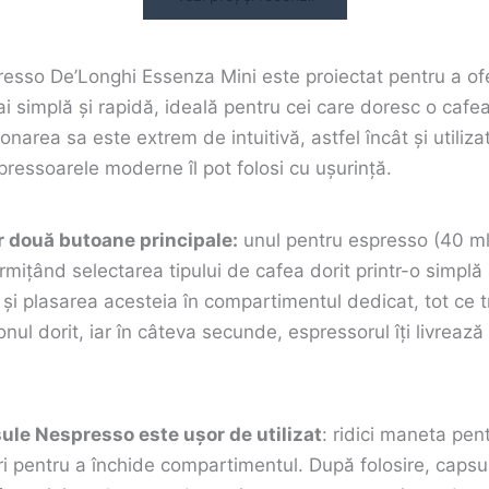
esso De’Longhi Essenza Mini este proiectat pentru a ofe
ai simplă și rapidă, ideală pentru cei care doresc o cafea
ionarea sa este extrem de intuitivă, astfel încât și utiliza
spressoarele moderne îl pot folosi cu ușurință.
r două butoane principale:
unul pentru espresso (40 ml)
ermițând selectarea tipului de cafea dorit printr-o simpl
 și plasarea acesteia în compartimentul dedicat, tot ce t
nul dorit, iar în câteva secunde, espressorul îți livreaz
ule Nespresso este ușor de utilizat
: ridici maneta pen
ri pentru a închide compartimentul. După folosire, capsul