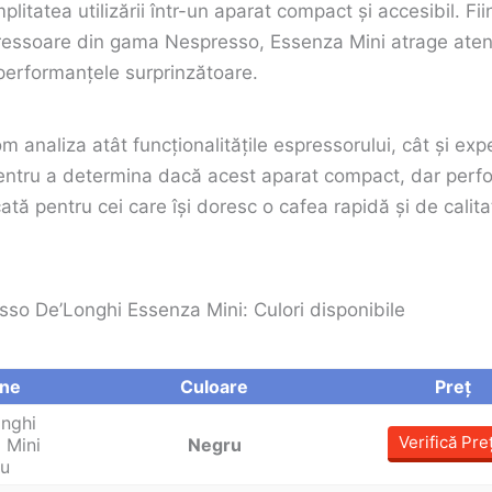
plitatea utilizării într-un aparat compact și accesibil. Fi
ressoare din gama Nespresso, Essenza Mini atrage atenț
 performanțele surprinzătoare.
m analiza atât funcționalitățile espressorului, cât și exp
, pentru a determina dacă acest aparat compact, dar perf
ficată pentru cei care își doresc o cafea rapidă și de calit
so De’Longhi Essenza Mini: Culori disponibile
ine
Culoare
Preț
Verifică Pre
Negru