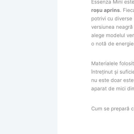
Essenza Mini este 
roșu aprins
. Fie
potrivi cu diverse
versiunea neagră 
alege modelul ver
o notă de energie ș
Materialele folosi
întreținut și sufi
nu este doar estet
aparat de mici di
Cum se prepară c