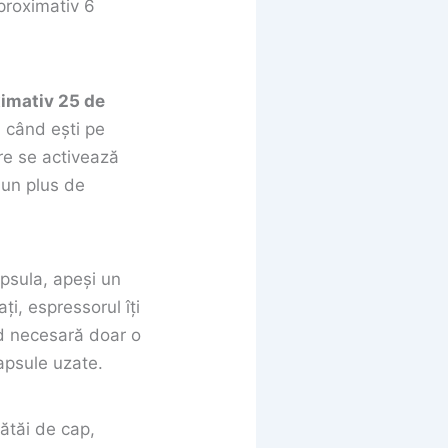
proximativ 6
ximativ 25 de
i când ești pe
re se activează
 un plus de
apsula, apeși un
ți, espressorul îți
ind necesară doar o
capsule uzate.
ătăi de cap,