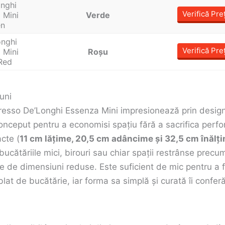
Verifică Pre
Verde
Verifică Pre
Roșu
uni
esso De’Longhi Essenza Mini impresionează prin design
conceput pentru a economisi spațiu fără a sacrifica perf
cte (
11 cm lățime, 20,5 cm adâncime și 32,5 cm înălț
bucătăriile mici, birouri sau chiar spații restrânse prec
 de dimensiuni reduse. Este suficient de mic pentru a fi
blat de bucătărie, iar forma sa simplă și curată îi confe