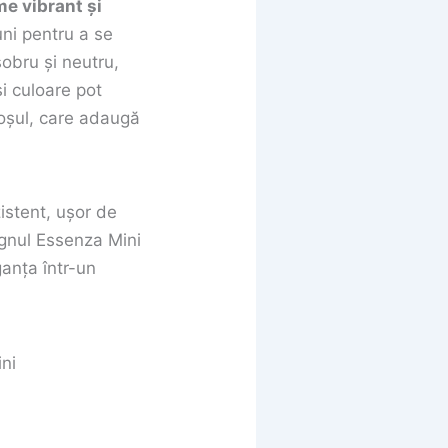
me vibrant și
uni pentru a se
sobru și neutru,
i culoare pot
oșul, care adaugă
zistent, ușor de
signul Essenza Mini
ganța într-un
ni