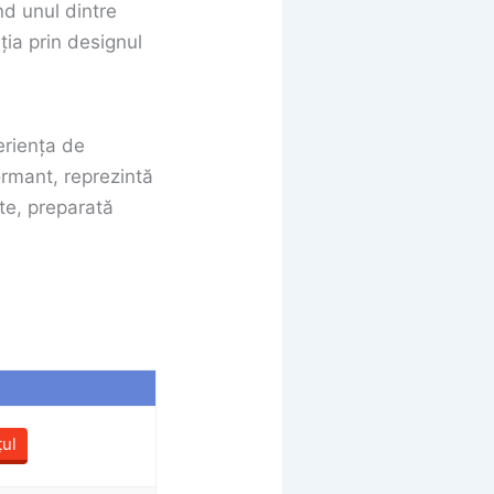
ind unul dintre
ia prin designul
eriența de
ormant, reprezintă
ate, preparată
țul