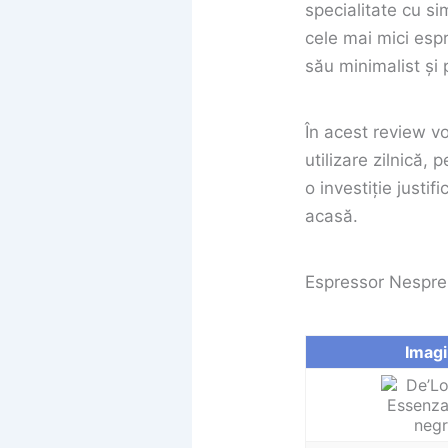
specialitate cu sim
cele mai mici esp
său minimalist și
În acest review vo
utilizare zilnică
o investiție justi
acasă.
Espressor Nespres
Imag