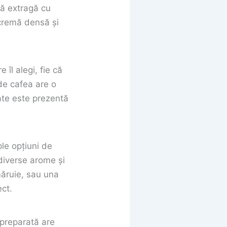
să extragă cu
 cremă densă și
îl alegi, fie că
de cafea are o
tate este prezentă
ple opțiuni de
 diverse arome și
măruie, sau una
ect.
 preparată are