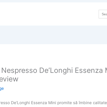
Sea
for:
 Nespresso De’Longhi Essenza M
Review
ge
esso De’Longhi Essenza Mini promite să îmbine calitate