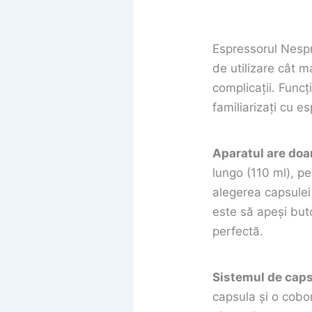
Espressorul Nespr
de utilizare cât m
complicații. Funcț
familiarizați cu e
Aparatul are doa
lungo (110 ml), p
alegerea capsulei
este să apeși buto
perfectă.
Sistemul de caps
capsula și o cobo