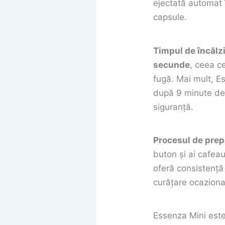
ejectată automat 
capsule.
Timpul de încălz
secunde
, ceea c
fugă. Mai mult, E
după 9 minute de 
siguranță.
Procesul de prepa
buton și ai cafeau
oferă consistență 
curățare ocazional
Essenza Mini este