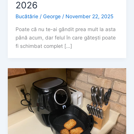
2026
Bucătărie
/
George
/
November 22, 2025
Poate că nu te-ai gândit prea mult la asta
până acum, dar felul în care gătești poate
fi schimbat complet […]