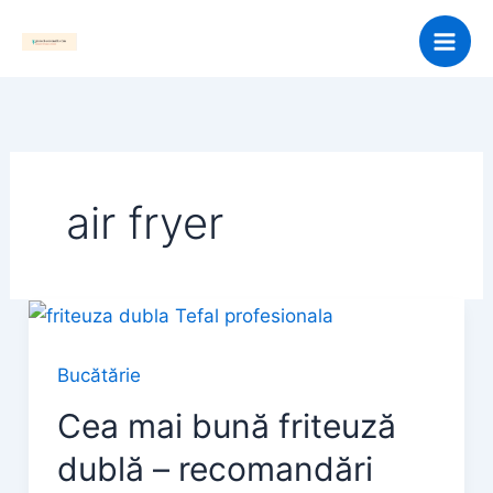
Skip
to
content
air fryer
Bucătărie
Cea mai bună friteuză
dublă – recomandări