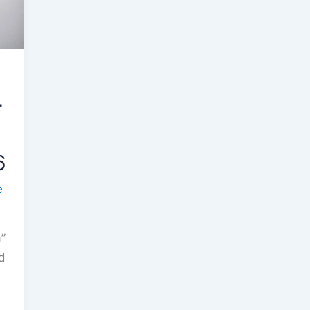
r
6
e
”
d