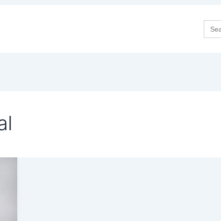
Sea
for:
al