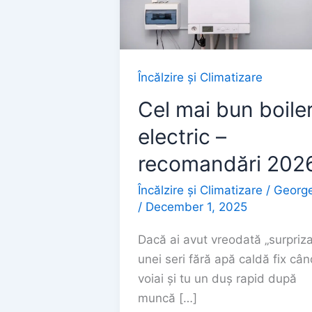
Încălzire și Climatizare
Cel mai bun boile
electric –
recomandări 202
Încălzire și Climatizare
/
Georg
/
December 1, 2025
Dacă ai avut vreodată „surpriza
unei seri fără apă caldă fix cân
voiai și tu un duș rapid după
muncă […]