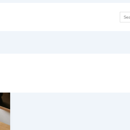
Sea
for: