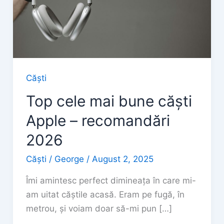
Căști
Top cele mai bune căști
Apple – recomandări
2026
Căști
/
George
/
August 2, 2025
Îmi amintesc perfect dimineața în care mi-
am uitat căștile acasă. Eram pe fugă, în
metrou, și voiam doar să-mi pun […]