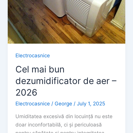
Electrocasnice
Cel mai bun
dezumidificator de aer –
2026
Electrocasnice
/
George
/
July 1, 2025
Umiditatea excesivă din locuință nu este
doar inconfortabilă, ci și periculoasă