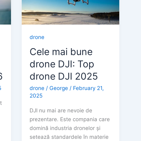
drone
Cele mai bune
drone DJI: Top
6
drone DJI 2025
5
drone
/
George
/
February 21,
2025
t
DJI nu mai are nevoie de
prezentare. Este compania care
domină industria dronelor și
setează standardele în materie