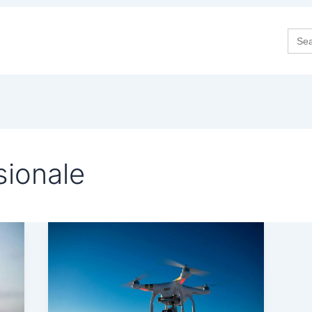
Sea
for:
sionale