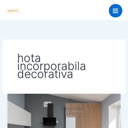
Skip
to
content
hota
incorporabila
decorativa