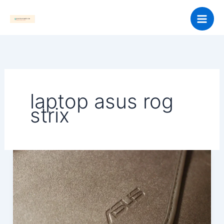
Skip
to
content
laptop asus rog
strix