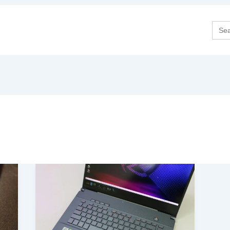
Sea
for: