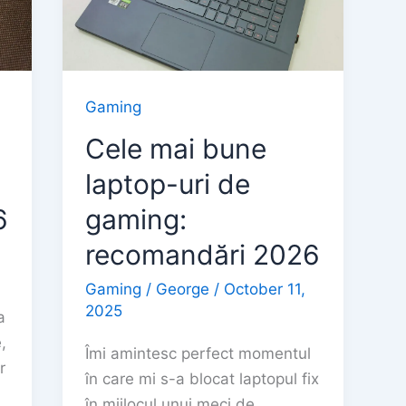
Gaming
Cele mai bune
laptop-uri de
6
gaming:
recomandări 2026
Gaming
/
George
/
October 11,
2025
a
,
Îmi amintesc perfect momentul
r
în care mi s-a blocat laptopul fix
în mijlocul unui meci de