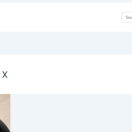
Sea
for:
 x