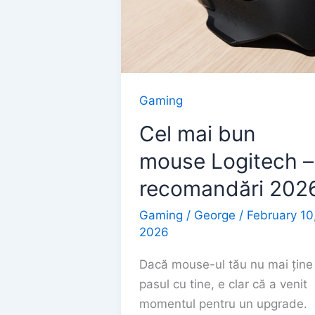
Gaming
Cel mai bun
mouse Logitech –
recomandări 202
Gaming
/
George
/
February 10
2026
Dacă mouse-ul tău nu mai ține
pasul cu tine, e clar că a venit
momentul pentru un upgrade.