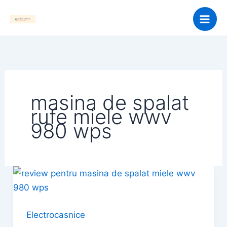
Skip
to
content
masina de spalat
rufe miele wwv
980 wps
Electrocasnice