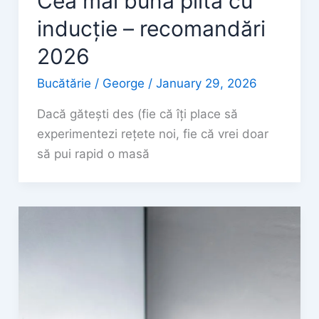
Cea mai buna plită cu
inducție – recomandări
2026
Bucătărie
/
George
/
January 29, 2026
Dacă gătești des (fie că îți place să
experimentezi rețete noi, fie că vrei doar
să pui rapid o masă