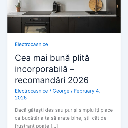
Electrocasnice
Cea mai bună plită
incorporabilă –
recomandări 2026
Electrocasnice
/
George
/
February 4,
2026
Dacă gătești des sau pur și simplu îți place
ca bucătăria ta să arate bine, știi cât de
frustrant poate […]