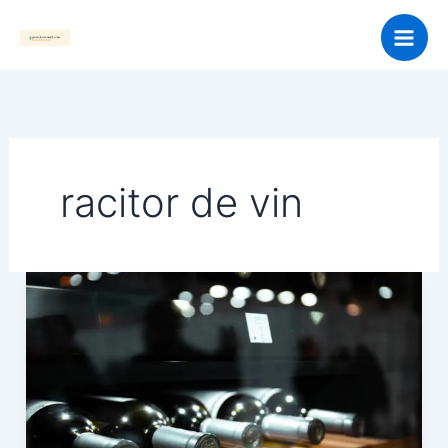
Skip
to
content
racitor de vin