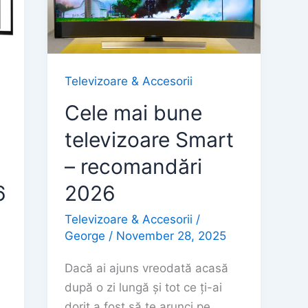
Televizoare & Accesorii
Cele mai bune
televizoare Smart
– recomandări
6
2026
Televizoare & Accesorii
/
George
/
November 28, 2025
Dacă ai ajuns vreodată acasă
după o zi lungă și tot ce ți-ai
dorit a fost să te arunci pe