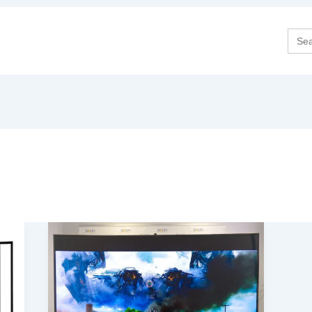
Sea
for: