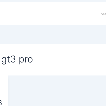
Sea
for:
gt3 pro
3