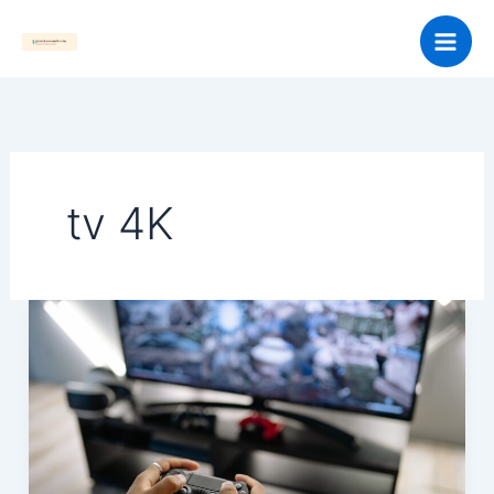
Skip
to
content
tv 4K